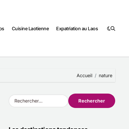
os
Cuisine Laotienne
Expatriation au Laos
Accueil
nature
R
e
c
h
e
r