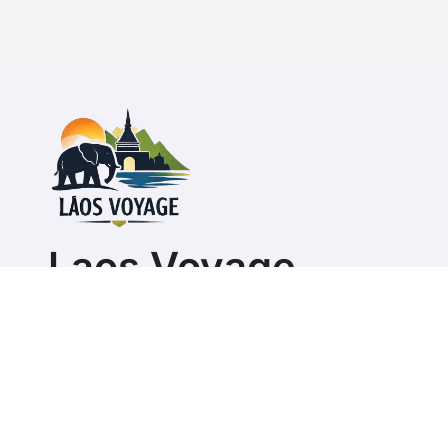
Laos Voyage
Guide pour organiser son séjour ou s'expatrier au L
Copyright @ 2