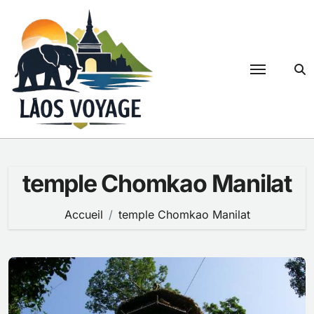
Passer
au
contenu
temple Chomkao Manilat
Accueil
temple Chomkao Manilat