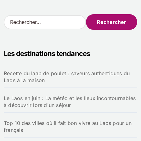
R
e
c
h
e
Les destinations tendances
r
c
h
Recette du laap de poulet : saveurs authentiques du
e
Laos à la maison
r
:
Le Laos en juin : La météo et les lieux incontournables
à découvrir lors d'un séjour
Top 10 des villes où il fait bon vivre au Laos pour un
français