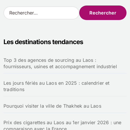
R
e
c
h
e
Les destinations tendances
r
c
h
Top 3 des agences de sourcing au Laos :
e
fournisseurs, usines et accompagnement industriel
r
:
Les jours fériés au Laos en 2025 : calendrier et
traditions
Pourquoi visiter la ville de Thakhek au Laos
Prix des cigarettes au Laos au 1er janvier 2026 : une
comparaison avec la France