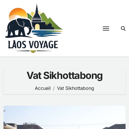
Passer
au
contenu
Vat Sikhottabong
Accueil
Vat Sikhottabong