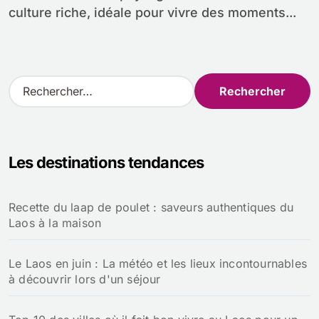
culture riche, idéale pour vivre des moments...
R
e
c
h
e
Les destinations tendances
r
c
h
Recette du laap de poulet : saveurs authentiques du
e
Laos à la maison
r
:
Le Laos en juin : La météo et les lieux incontournables
à découvrir lors d'un séjour