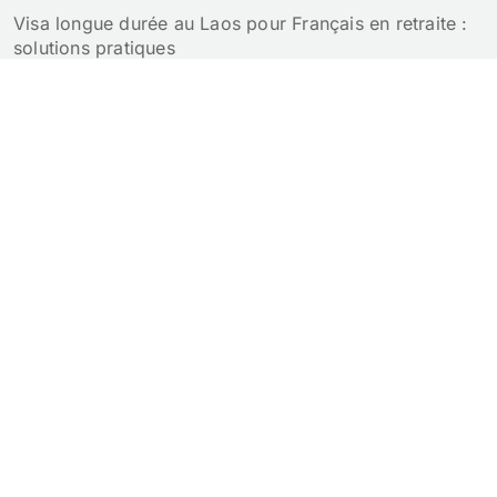
Visa longue durée au Laos pour Français en retraite :
solutions pratiques
Retraite au Laos pour un Français : notre guide
complet
Croisière au Laos : guide pour naviguer sur le Mékong