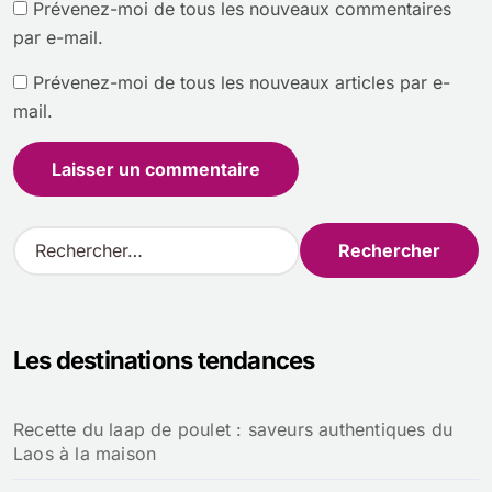
Prévenez-moi de tous les nouveaux commentaires
par e-mail.
Prévenez-moi de tous les nouveaux articles par e-
mail.
R
e
c
h
e
Les destinations tendances
r
c
h
Recette du laap de poulet : saveurs authentiques du
e
Laos à la maison
r