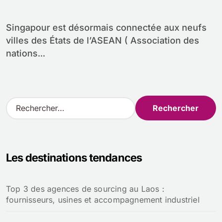
Singapour est désormais connectée aux neufs
villes des États de l’ASEAN ( Association des
nations...
R
e
c
h
e
Les destinations tendances
r
c
h
Top 3 des agences de sourcing au Laos :
e
fournisseurs, usines et accompagnement industriel
r
: