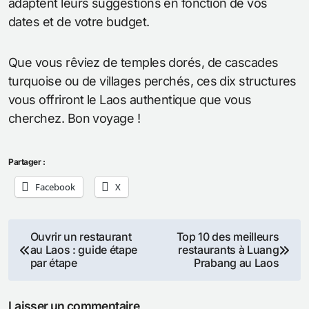
adaptent leurs suggestions en fonction de vos
dates et de votre budget.
Que vous rêviez de temples dorés, de cascades
turquoise ou de villages perchés, ces dix structures
vous offriront le Laos authentique que vous
cherchez. Bon voyage !
Partager :
Facebook
X
Navigation
Ouvrir un restaurant
Top 10 des meilleurs
au Laos : guide étape
restaurants à Luang
de
par étape
Prabang au Laos
l’article
Laisser un commentaire