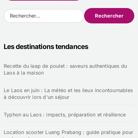
R
e
c
h
e
Les destinations tendances
r
c
h
Recette du laap de poulet : saveurs authentiques du
e
Laos à la maison
r
:
Le Laos en juin : La météo et les lieux incontournables
à découvrir lors d'un séjour
Typhon au Laos : impacts, préparation et résilience
Location scooter Luang Prabang : guide pratique pour