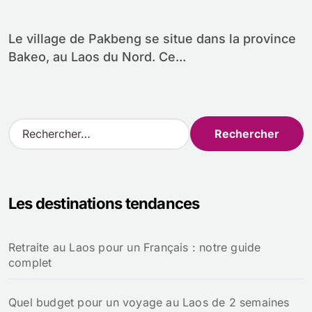
Le village de Pakbeng se situe dans la province
Bakeo, au Laos du Nord. Ce...
R
e
c
h
e
Les destinations tendances
r
c
h
Retraite au Laos pour un Français : notre guide
e
complet
r
:
Quel budget pour un voyage au Laos de 2 semaines