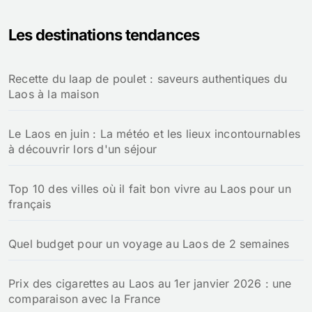
h
e
Les destinations tendances
r
c
h
Recette du laap de poulet : saveurs authentiques du
e
Laos à la maison
r
:
Le Laos en juin : La météo et les lieux incontournables
à découvrir lors d'un séjour
Top 10 des villes où il fait bon vivre au Laos pour un
français
Quel budget pour un voyage au Laos de 2 semaines
Prix des cigarettes au Laos au 1er janvier 2026 : une
comparaison avec la France