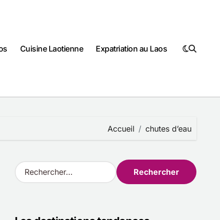
os
Cuisine Laotienne
Expatriation au Laos
Accueil
chutes d’eau
R
e
c
h
e
r