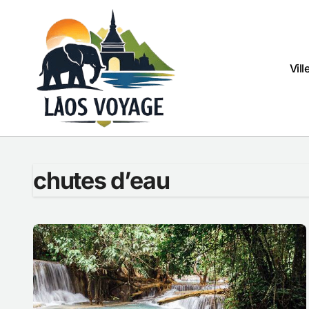
Passer
au
contenu
Vill
chutes d’eau