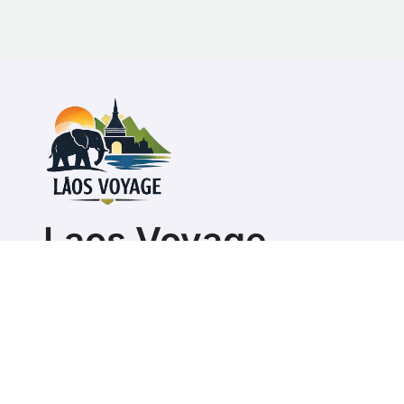
Laos Voyage
Guide pour organiser son séjour ou s'expatrier au L
Copyright @ 2