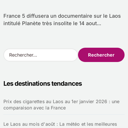
France 5 diffusera un documentaire sur le Laos
intitulé Planète très insolite le 14 aout...
R
e
c
h
e
Les destinations tendances
r
c
h
Prix des cigarettes au Laos au 1er janvier 2026 : une
e
comparaison avec la France
r
:
Le Laos au mois d'août : La météo et les meilleures