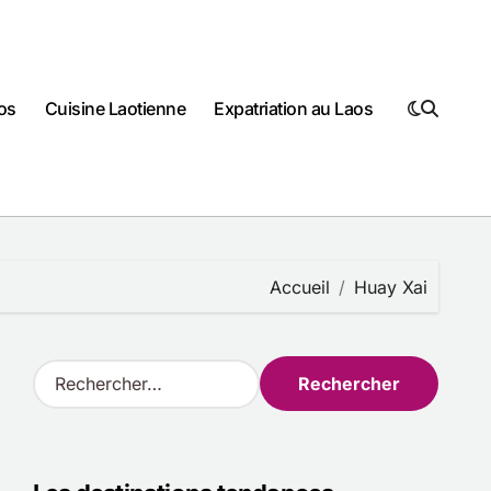
os
Cuisine Laotienne
Expatriation au Laos
Accueil
Huay Xai
R
e
c
h
e
r