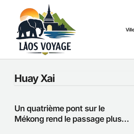
Passer
au
contenu
Vill
Huay Xai
Un quatrième pont sur le
Mékong rend le passage plus
facile vers le Laos