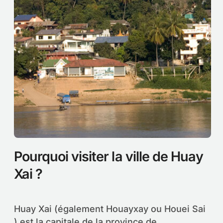
Pourquoi visiter la ville de Huay
Xai ?
Huay Xai (également Houayxay ou Houei Sai
) est la capitale de la province de...