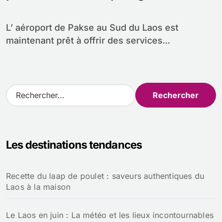
L’ aéroport de Pakse au Sud du Laos est
maintenant prêt à offrir des services...
R
e
c
h
e
Les destinations tendances
r
c
h
Recette du laap de poulet : saveurs authentiques du
e
Laos à la maison
r
:
Le Laos en juin : La météo et les lieux incontournables