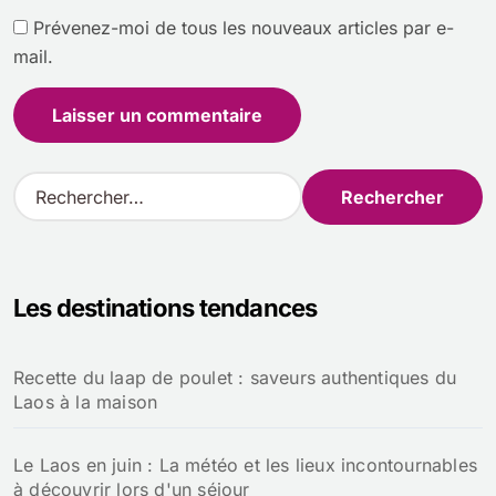
Prévenez-moi de tous les nouveaux articles par e-
mail.
R
e
c
h
e
Les destinations tendances
r
c
h
Recette du laap de poulet : saveurs authentiques du
e
Laos à la maison
r
:
Le Laos en juin : La météo et les lieux incontournables
à découvrir lors d'un séjour