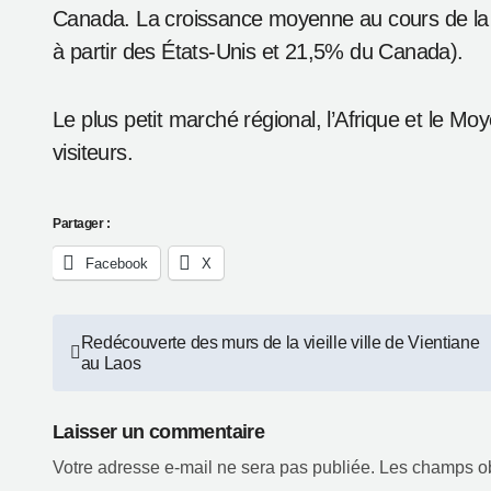
D’autres sources importantes sont la Corée, le J
visites chacune.
L’Europe qui est face à un ralentissement éco
visiteurs). Six des 16 pays identifiés, y compris
chiffre, sauf en Autriche (-35%). Les principau
la France et le Royaume-Uni et ils ont encore
Les arrivées en provenance des Amériques se son
Canada. La croissance moyenne au cours de la p
à partir des États-Unis et 21,5% du Canada).
Le plus petit marché régional, l’Afrique et le 
visiteurs.