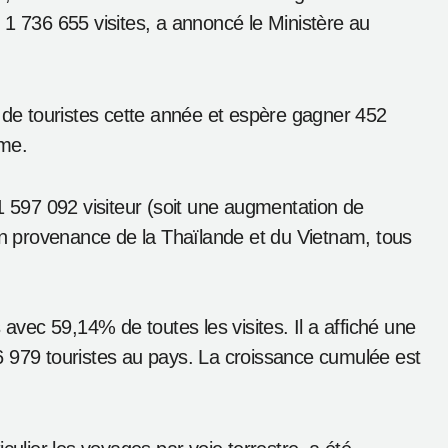
os pour la
e l’année 2012
#
Luang Prabang
#
statistiques tourisme
#
tourisme au Laos
, les arrivées internationales ont augmenté de
 1 736 655 visites, a annoncé le Ministère au
s de touristes cette année et espère gagner 452
sme.