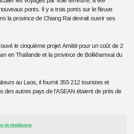
1 597 092 visiteur (soit une augmentation de
 en provenance de la Thaïlande et du Vietnam, tous
 avec 59,14% de toutes les visites. Il a affiché une
6 979 touristes au pays. La croissance cumulée est
culier les voyages par voie terrestre, a été
ouveaux ponts. Il y a trois ponts sur le fleuve
s la province de Chiang Rai devrait ouvrir ses