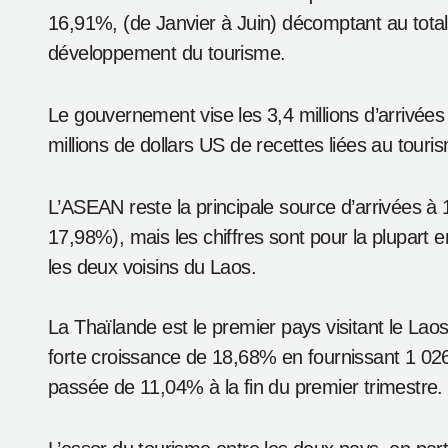
Le tourisme au La
première moitié d
par Le Laotien
Oct 15, 2012
#
ASEAN
#
Bolikhamxai
#
fleuve Mékong
#
Luang Namtha
À mi-chemin de l’année touristique au Laos 2012
16,91%, (de Janvier à Juin) décomptant au total
développement du tourisme.
Le gouvernement vise les 3,4 millions d’arrivée
millions de dollars US de recettes liées au touri