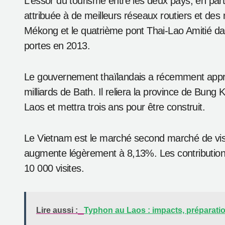
L’ASEAN reste la principale source d’arrivées à 
17,98%), mais les chiffres sont pour la plupart
les deux voisins du Laos.
La Thaïlande est le premier pays visitant le Laos
forte croissance de 18,68% en fournissant 1 02
passée de 11,04% à la fin du premier trimestre.
L’essor du tourisme entre les deux pays, en parti
attribuée à de meilleurs réseaux routiers et des n
Mékong et le quatrième pont Thai-Lao Amitié dan
portes en 2013.