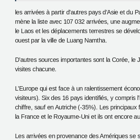
Le gouvernement thaïlandais a récemment appro
milliards de Bath. Il reliera la province de Bun
Laos et mettra trois ans pour être construit.
Le Vietnam est le marché second marché de visite
augmente légèrement à 8,13%. Les contribution
10 000 visites.
Lire aussi :
Typhon au Laos : impacts, préparation
les arrivées à partir d’autres pays d’Asie et du 
mène la liste avec 107 032 arrivées, une augmen
le Laos et les déplacements terrestres se déve
ouest par la ville de Luang Namtha.