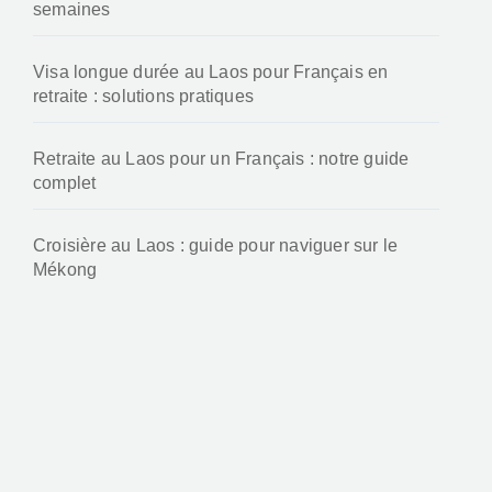
Coût de la vie à Vientiane en 2025 : prix et budget
mensuel
Nos dernières publications voyage
Top 3 des agences de sourcing au Laos :
fournisseurs, usines et accompagnement industriel
Quel budget pour un voyage au Laos de 2
semaines
Visa longue durée au Laos pour Français en
retraite : solutions pratiques
Retraite au Laos pour un Français : notre guide