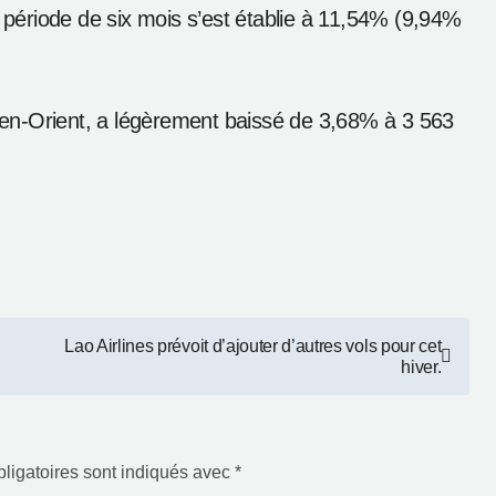
apon et l’Australie qui fournissent environ 20 000
nomique, n’a augmenté que de 4,13% (95 899
 l’importante Allemagne a signalé des baisses à un
x fournisseurs du Laos en provenance d’Europe sont
 augmenté 11,46% et 4,4% respectivement.
t révélés positives à partir des États-Unis et du
ériode de six mois s’est établie à 11,54% (9,94%
Moyen-Orient, a légèrement baissé de 3,68% à 3 563