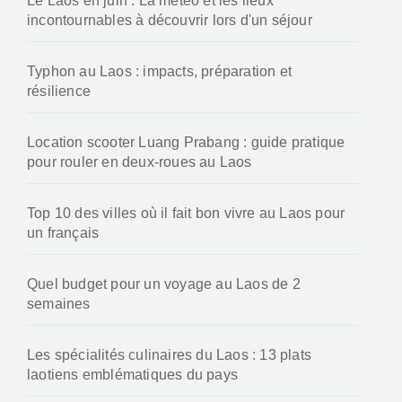
R
e
c
h
e
Les destinations tendances
r
c
h
Recette du laap de poulet : saveurs authentiques
e
du Laos à la maison
r
:
Le Laos en juin : La météo et les lieux
incontournables à découvrir lors d'un séjour
Typhon au Laos : impacts, préparation et
résilience