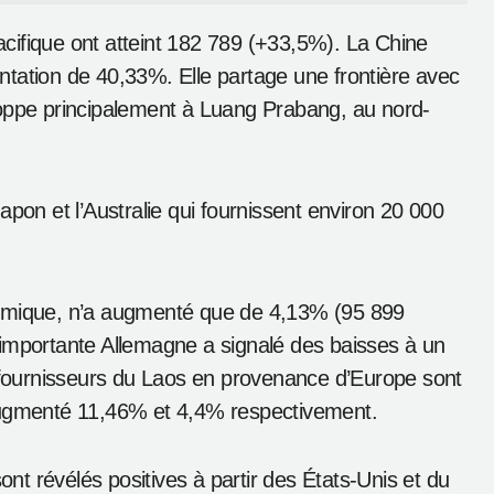
uvé le cinquième projet Amitié pour un coût de 2
g Kan en Thaïlande et la province de Bolikhamxai du
urs au Laos, il fournit 355 212 touristes et
s des autres pays de l’ASEAN étaient de près de
 et résilience
Pacifique ont atteint 182 789 (+33,5%). La Chine
tation de 40,33%. Elle partage une frontière avec
loppe principalement à Luang Prabang, au nord-