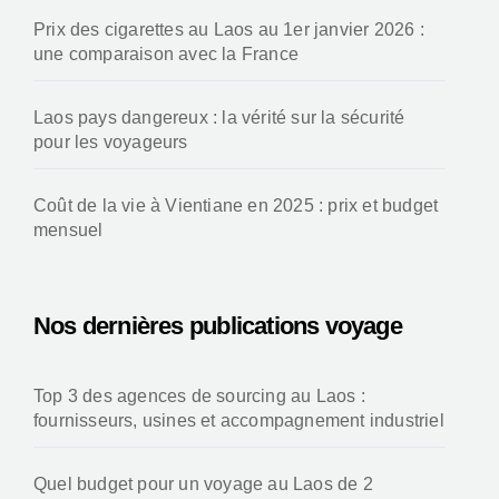
Location scooter Luang Prabang : guide pratique
pour rouler en deux-roues au Laos
Top 10 des villes où il fait bon vivre au Laos pour
un français
Quel budget pour un voyage au Laos de 2
semaines
Les spécialités culinaires du Laos : 13 plats
laotiens emblématiques du pays
Prix des cigarettes au Laos au 1er janvier 2026 :
une comparaison avec la France
Laos pays dangereux : la vérité sur la sécurité
pour les voyageurs