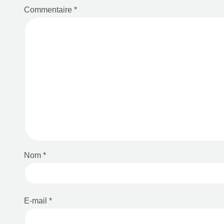
Partager :
Facebook
X
Navigation
Redécouverte des murs de la vieille ville de Vientiane
au Laos
de
l’article
Laisser un commentaire
Votre adresse e-mail ne sera pas publiée.
Les champs ob
Commentaire
*