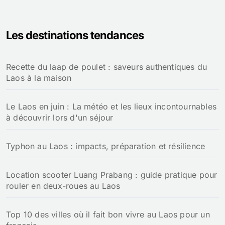
c
h
e
Les destinations tendances
r
c
h
Recette du laap de poulet : saveurs authentiques du
e
Laos à la maison
r
:
Le Laos en juin : La météo et les lieux incontournables
à découvrir lors d'un séjour
Typhon au Laos : impacts, préparation et résilience
Location scooter Luang Prabang : guide pratique pour
rouler en deux-roues au Laos
Top 10 des villes où il fait bon vivre au Laos pour un