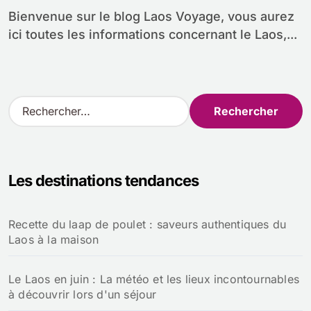
Bienvenue sur le blog Laos Voyage, vous aurez
ici toutes les informations concernant le Laos,...
R
e
c
h
e
Les destinations tendances
r
c
h
Recette du laap de poulet : saveurs authentiques du
e
Laos à la maison
r
:
Le Laos en juin : La météo et les lieux incontournables
à découvrir lors d'un séjour