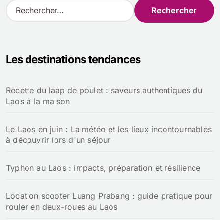
R
e
c
h
e
Les destinations tendances
r
c
h
Recette du laap de poulet : saveurs authentiques du
e
Laos à la maison
r
:
Le Laos en juin : La météo et les lieux incontournables
à découvrir lors d'un séjour
Typhon au Laos : impacts, préparation et résilience
Location scooter Luang Prabang : guide pratique pour
rouler en deux-roues au Laos