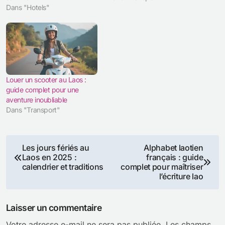
Dans "Hotels"
Louer un scooter au Laos :
guide complet pour une
aventure inoubliable
Dans "Transport"
Navigation
Les jours fériés au
Alphabet laotien
Laos en 2025 :
français : guide
de
calendrier et traditions
complet pour maîtriser
l’écriture lao
l’article
Laisser un commentaire
Votre adresse e-mail ne sera pas publiée.
Les champs