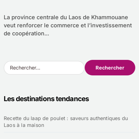
du Vietnam
La province centrale du Laos de Khammouane
veut renforcer le commerce et l’investissement
de coopération...
R
e
c
h
e
Les destinations tendances
r
c
h
Recette du laap de poulet : saveurs authentiques du
e
Laos à la maison
r
: