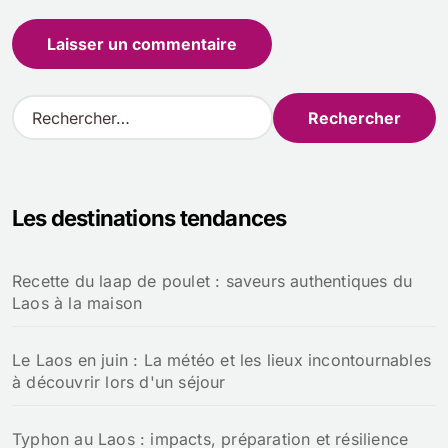
R
e
c
h
e
Les destinations tendances
r
c
h
Recette du laap de poulet : saveurs authentiques du
e
Laos à la maison
r
:
Le Laos en juin : La météo et les lieux incontournables
à découvrir lors d'un séjour
Typhon au Laos : impacts, préparation et résilience