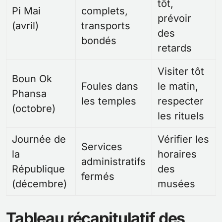
tôt,
Pi Mai
complets,
prévoir
(avril)
transports
des
bondés
retards
Visiter tôt
Boun Ok
Foules dans
le matin,
Phansa
les temples
respecter
(octobre)
les rituels
Journée de
Vérifier les
Services
la
horaires
administratifs
République
des
fermés
(décembre)
musées
Tableau récapitulatif des