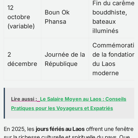
Fin du carême
12
Boun Ok
bouddhiste,
octobre
Phansa
bateaux
(variable)
illuminés
Commémoratio
2
Journée de la
de la fondation
décembre
République
du Laos
moderne
Lire aussi :
Le Salaire Moyen au Laos : Conseils
Pratiques pour les Voyageurs et Expatriés
En 2025, les
jours fériés au Laos
offrent une fenêtre
sur la richesse culturelle et spirituelle du pays. Que