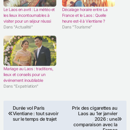
Le Laos en avril : La météo et
Décalage horaire entre La
les lieux incontournables à
France et le Laos : Quelle
visiter pour un séjour réussi
heure est-il à Vientiane ?
Dans "Actualité"
Dans "Tourisme"
Mariage au Laos : traditions,
lieux et conseils pour un
événement inoubliable
Dans "Expatriation"
Navigation
Durée vol Paris
Prix des cigarettes au
Vientiane : tout savoir
Laos au 1er janvier
de
sur le temps de trajet
2026 : une
comparaison avec la
France