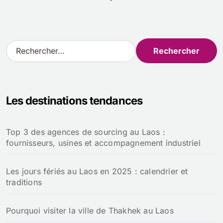
R
e
c
h
e
Les destinations tendances
r
c
h
Top 3 des agences de sourcing au Laos :
e
fournisseurs, usines et accompagnement industriel
r
:
Les jours fériés au Laos en 2025 : calendrier et
traditions
Pourquoi visiter la ville de Thakhek au Laos