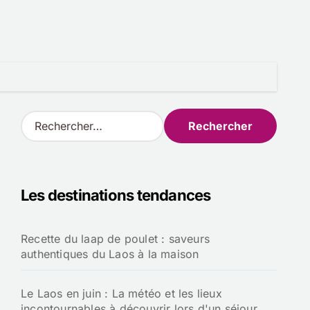
R
e
c
h
e
Les destinations tendances
r
c
h
Recette du laap de poulet : saveurs
e
authentiques du Laos à la maison
r
:
Le Laos en juin : La météo et les lieux
incontournables à découvrir lors d'un séjour