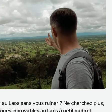
nces incroyables au Laos à petit budget
.