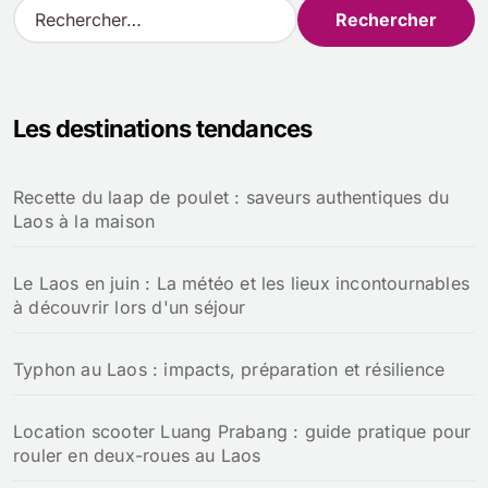
R
e
c
h
e
Les destinations tendances
r
c
h
Recette du laap de poulet : saveurs authentiques du
e
Laos à la maison
r
:
Le Laos en juin : La météo et les lieux incontournables
à découvrir lors d'un séjour
Typhon au Laos : impacts, préparation et résilience
Location scooter Luang Prabang : guide pratique pour
rouler en deux-roues au Laos