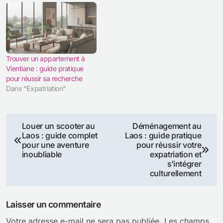
Trouver un appartement à
Vientiane : guide pratique
pour réussir sa recherche
Dans "Expatriation"
Navigation
Louer un scooter au
Déménagement au
Laos : guide complet
Laos : guide pratique
de
pour une aventure
pour réussir votre
inoubliable
expatriation et
l’article
s’intégrer
culturellement
Laisser un commentaire
Votre adresse e-mail ne sera pas publiée.
Les champs