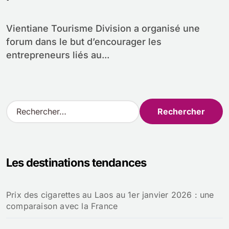
Vientiane Tourisme Division a organisé une
forum dans le but d’encourager les
entrepreneurs liés au...
R
e
c
h
e
Les destinations tendances
r
c
h
Prix des cigarettes au Laos au 1er janvier 2026 : une
e
comparaison avec la France
r
: