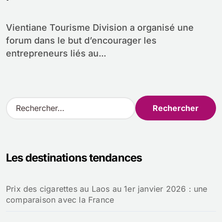
Vientiane Tourisme Division a organisé une
forum dans le but d’encourager les
entrepreneurs liés au...
R
e
c
h
e
Les destinations tendances
r
c
h
Prix des cigarettes au Laos au 1er janvier 2026 : une
e
comparaison avec la France
r
: