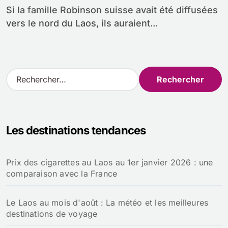
Si la famille Robinson suisse avait été diffusées
vers le nord du Laos, ils auraient...
R
e
c
h
e
Les destinations tendances
r
c
h
Prix des cigarettes au Laos au 1er janvier 2026 : une
e
comparaison avec la France
r
:
Le Laos au mois d'août : La météo et les meilleures
destinations de voyage