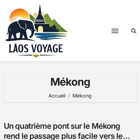
Passer
au
contenu
Mékong
Accueil
Mékong
Un quatrième pont sur le Mékong
rend le passage plus facile vers le