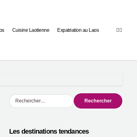
os
Cuisine Laotienne
Expatriation au Laos
R
e
c
h
e
Les destinations tendances
r