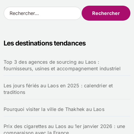
R
e
c
h
e
Les destinations tendances
r
c
h
Top 3 des agences de sourcing au Laos :
e
fournisseurs, usines et accompagnement industriel
r
:
Les jours fériés au Laos en 2025 : calendrier et
traditions
Pourquoi visiter la ville de Thakhek au Laos
Prix des cigarettes au Laos au 1er janvier 2026 : une
comparaison avec la France