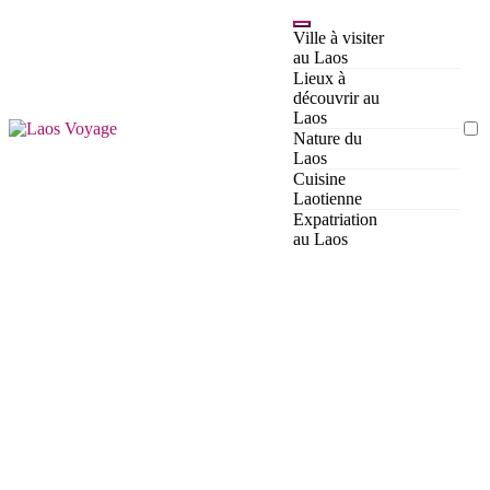
Passer
au
Ville à visiter
contenu
au Laos
Lieux à
découvrir au
Laos
Laos
Nature du
Guide pour organiser son
Laos
séjour ou s'expatrier au Laos
Cuisine
Voyage
Laotienne
Expatriation
au Laos