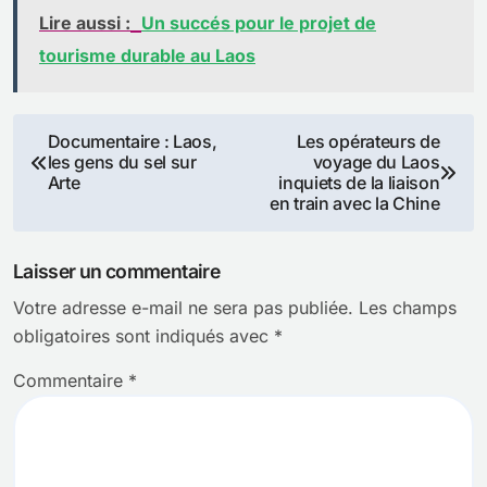
Lire aussi :
Un succés pour le projet de
tourisme durable au Laos
Navigation
Documentaire : Laos,
Les opérateurs de
les gens du sel sur
voyage du Laos
de
Arte
inquiets de la liaison
en train avec la Chine
l’article
Laisser un commentaire
Votre adresse e-mail ne sera pas publiée.
Les champs
obligatoires sont indiqués avec
*
Commentaire
*