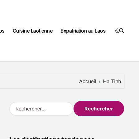
os
Cuisine Laotienne
Expatriation au Laos
Accueil
Ha Tinh
R
e
c
h
e
r