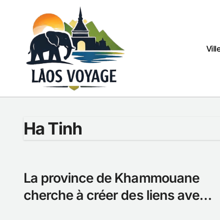
Passer
au
contenu
Vill
Ha Tinh
La province de Khammouane
cherche à créer des liens avec
le sud du Vietnam