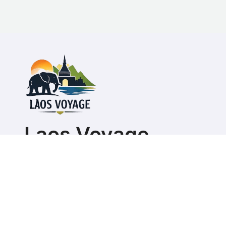
Laos Voyage
Guide pour organiser son séjour ou s'expatrier au L
Copyright @ 2