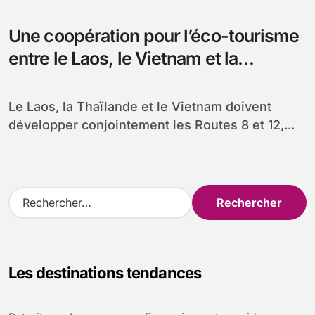
Une coopération pour l’éco-tourisme
entre le Laos, le Vietnam et la
Thaïlande
Le Laos, la Thaïlande et le Vietnam doivent
développer conjointement les Routes 8 et 12,...
R
e
c
h
e
Les destinations tendances
r
c
h